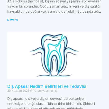
Ağız kokusu (halitozis), kişinin sosyal yaşamını etkileyebilen
yaygın bir sorundur. Çoğu zaman ağız hijyeni ve diş sağlığı
kaynaklıdır ve doğru yaklaşımla giderilebilir. Bu yazıda ağız
Devamı
Diş Apsesi Nedir? Belirtileri ve Tedavisi
30 Haziran 2026
Yorum yapılmamış
Diş apsesi, diş veya diş eti çevresinde bakteriyel
enfeksiyona bağlı oluşan iltihap (irin) birikimidir. Şiddetli
ağrı ve şişlikle kendini gösterir ve acil müdahale