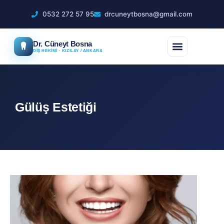
0532 272 57 95
drcuneytbosna@gmail.com
Dr. Cüneyt Bosna
DİŞ HEKİMİ · KIZILAY / ANKARA
Gülüş Estetiği