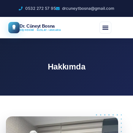
0532 272 57 95
drcuneytbosna@gmail.com
Dr. Cüneyt Bosna
DİŞ HEKİMİ · KIZILAY / ANKARA
Hakkımda