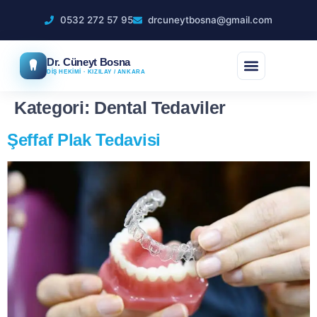
0532 272 57 95
drcuneytbosna@gmail.com
Dr. Cüneyt Bosna
DİŞ HEKİMİ · KIZILAY / ANKARA
Kategori:
Dental Tedaviler
Şeffaf Plak Tedavisi