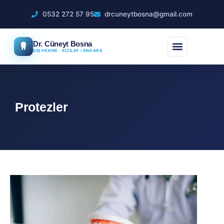
0532 272 57 95
drcuneytbosna@gmail.com
Dr. Cüneyt Bosna
DİŞ HEKİMİ · KIZILAY / ANKARA
Protezler