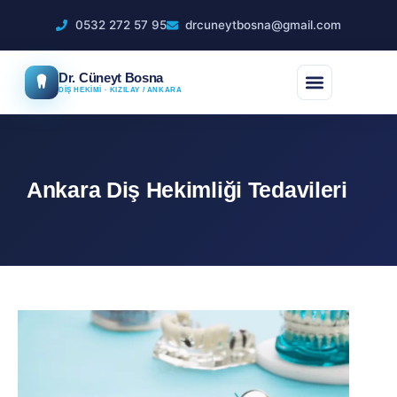
0532 272 57 95
drcuneytbosna@gmail.com
Dr. Cüneyt Bosna
DİŞ HEKİMİ · KIZILAY / ANKARA
Ankara Diş Hekimliği Tedavileri