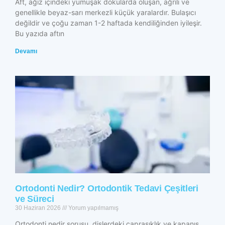
Aft, ağız içindeki yumuşak dokularda oluşan, ağrılı ve
genellikle beyaz-sarı merkezli küçük yaralardır. Bulaşıcı
değildir ve çoğu zaman 1-2 haftada kendiliğinden iyileşir.
Bu yazıda aftın
Devamı
Ortodonti Nedir? Ortodontik Tedavi Çeşitleri
ve Süreci
30 Haziran 2026
Yorum yapılmamış
Ortodonti nedir sorusu, dişlerdeki çapraşıklık ve kapanış