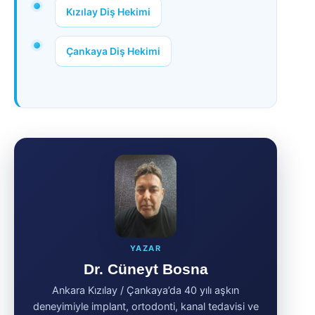
Kızılay Diş Hekimi
Çankaya Diş Hekimi
YAZAR
Dr. Cüneyt Bosna
Ankara Kızılay / Çankaya’da 40 yılı aşkın
deneyimiyle implant, ortodonti, kanal tedavisi ve