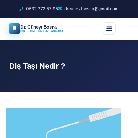
0532 272 57 95
drcuneytbosna@gmail.com
Dr. Cüneyt Bosna
DİŞ HEKİMİ · KIZILAY / ANKARA
Diş Taşı Nedir ?