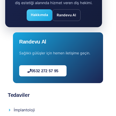
diş estetiği alanında hizmet veren diş hekimi.
Hakkımda
Randevu Al
Randevu Al
Sağlıklı gülüşler için hemen iletişime geçin.
0532 272 57 95
Tedaviler
İmplantoloji