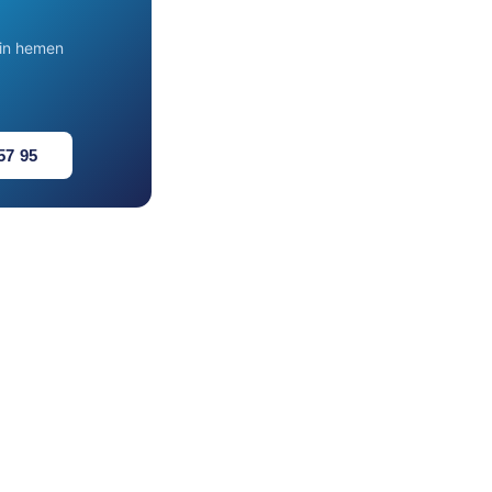
için hemen
57 95