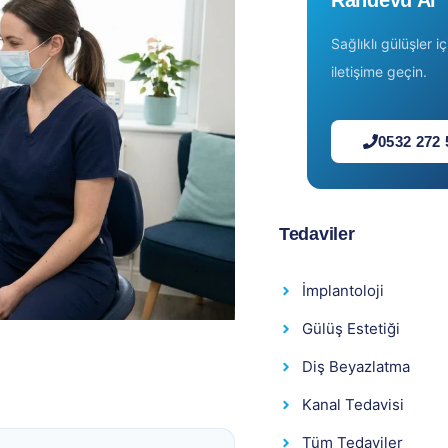
Randevu Al
Sağlıklı gülüşler 
iletişime geçin.
0532 272 
Tedaviler
İmplantoloji
Gülüş Estetiği
Diş Beyazlatma
Kanal Tedavisi
Tüm Tedaviler