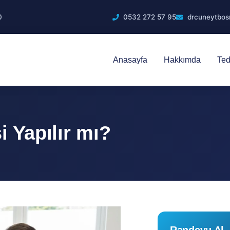
0
0532 272 57 95
drcuneytbo
Anasayfa
Hakkımda
Ted
i Yapılır mı?