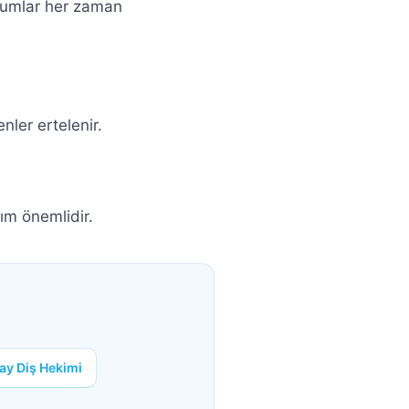
urumlar her zaman
nler ertelenir.
kım önemlidir.
lay Diş Hekimi