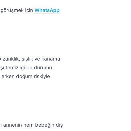
e görüşmek için
WhatsApp
ızarıklık, şişlik ve kanama
taşı temizliği bu durumu
ın erken doğum riskiyle
em annenin hem bebeğin diş