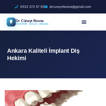
0532 272 57 95
drcuneytbosna@gmail.com
Dr. Cüneyt Bosna
DİŞ HEKİMİ · KIZILAY / ANKARA
Ankara Kaliteli İmplant Diş
Hekimi