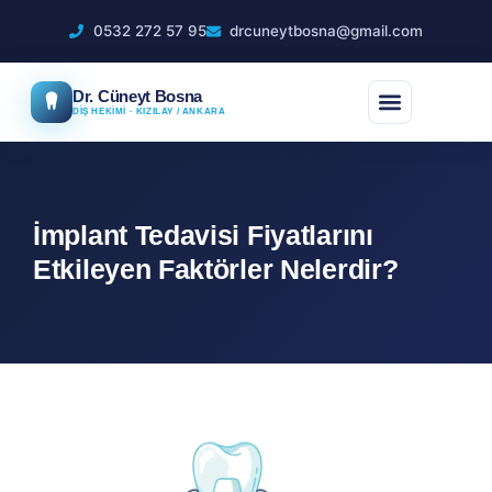
0532 272 57 95
drcuneytbosna@gmail.com
Dr. Cüneyt Bosna
DİŞ HEKİMİ · KIZILAY / ANKARA
İmplant Tedavisi Fiyatlarını
Etkileyen Faktörler Nelerdir?