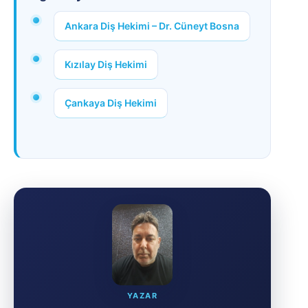
Ankara Diş Hekimi – Dr. Cüneyt Bosna
Kızılay Diş Hekimi
Çankaya Diş Hekimi
YAZAR