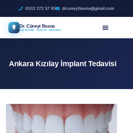
0532 272 57 95
drcuneytbosna@gmail.com
Dr. Cüneyt Bosna
DİŞ HEKİMİ · KIZILAY / ANKARA
Ankara Kızılay İmplant Tedavisi